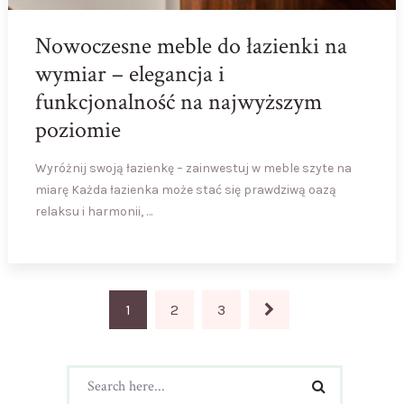
Nowoczesne meble do łazienki na
wymiar – elegancja i
funkcjonalność na najwyższym
poziomie
Wyróżnij swoją łazienkę – zainwestuj w meble szyte na
miarę Każda łazienka może stać się prawdziwą oazą
relaksu i harmonii, …
Stronicowanie
1
2
3
wpisów